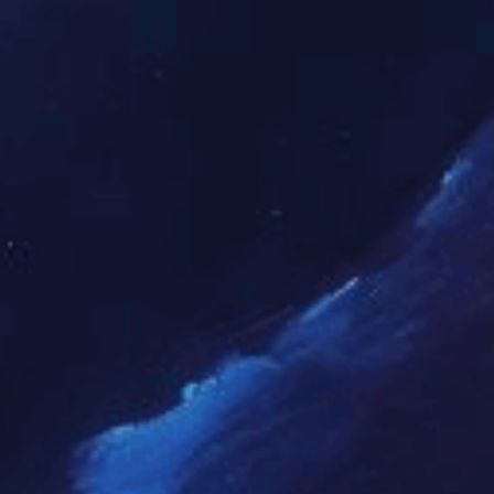
400-
168-
6661