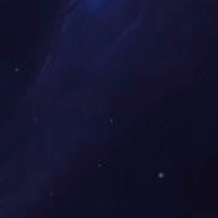
X光安检机确实会产生辐射，但其辐射水平在安全范围内