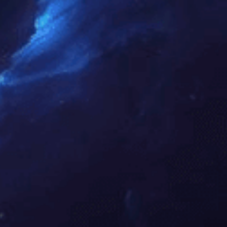
扫
186889
一
扫
关
行安全检查，不会直接照射到人体。同时，X光安检
注
保在使用过程中不会对人员造成辐射伤害。
微
信
程中的安全。例如，在安检过程中应该保持一定距
公
别注意保护，避免不必要的辐射暴露。
众
号