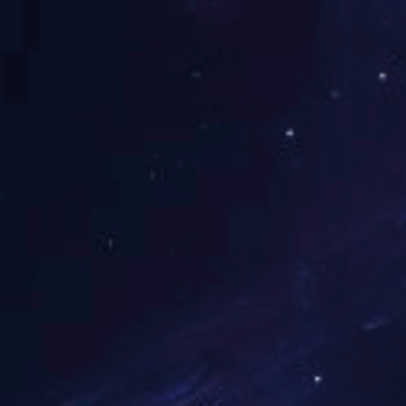
其次，在实
机的操作
然而，尽管
离，避免