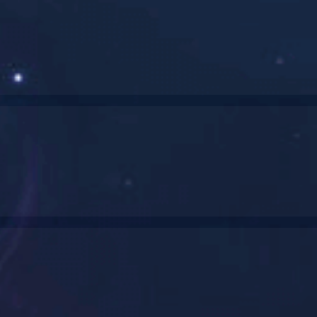
开云手机官方版登录入口-开云(中国)
x光安检机有辐
来源：开云手机官方版登录入口-开云(中国) 发布日期: 2025-
有辐射吗？对于X光安检机是否有辐射的问题，我们需要