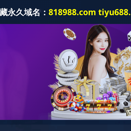
发创新
企业
联系电话
案定制服务商
产品中心
公司案例
新闻动态
开