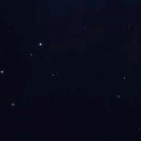
网站首页
产品中心
微震生命探测仪
公司案例
毫米波人体安检仪
新闻动态
开云手机官方版登录入口-开云
开云手机官方版登录入口-开云
(中国)
(中国)