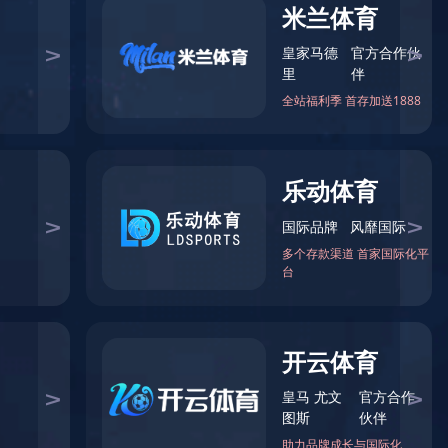
射吗？
4-22 14:24:21 浏览量: 5108
从科学角度和实际应用出发进行分析。