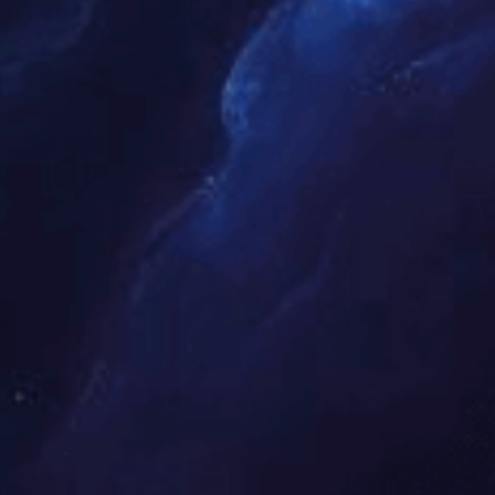
参数
PRODUCT PARAMETER
速度快，最短检查时间 15 秒，一般不超过25 秒；
式整体造型，便于快速移动，随时部署；
人体心跳的震动信号，被动式检测，设备对人员完全无害；
人体工程学原理配置专用工业触摸显示屏，更清晰简洁的人机交互界面，
软件界面、警灯和警铃三种报警方式，在复杂环境中仍能准确提示用户；
结果自动存储，随时查阅；
Windows 7 操作系统软件，系统运行稳定；
结果可备份至 U 盘等介质，便于长期保存；
运行及检测情况信息及数据可与监控指挥中心联网；