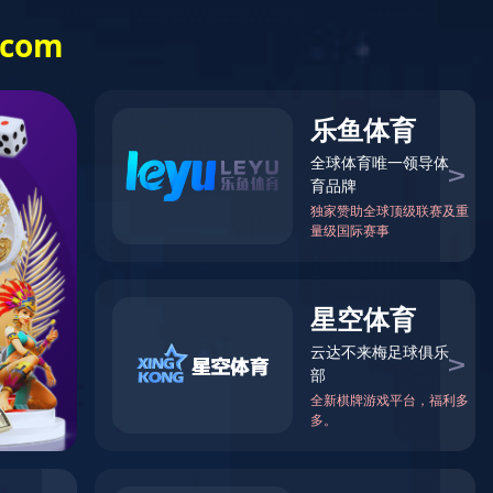
丨
中文版
ENGLISH
18688994455
：
关注微信公众号
云手机官方版登录入口-开云(中国)