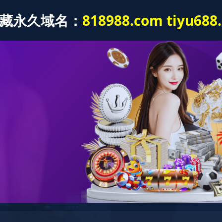
发创新
企业
联系电话
案定制服务商
产品中心
公司案例
新闻动态
开