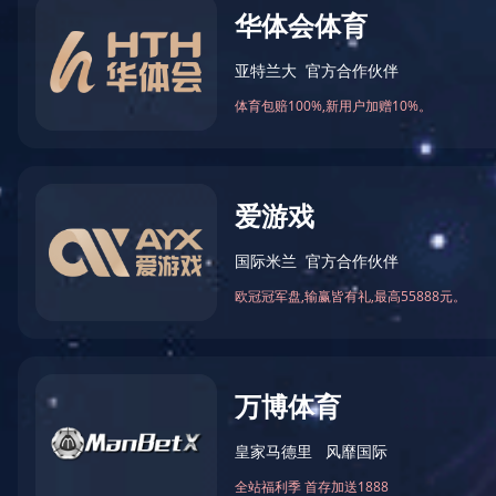
热搜关键词：
微震生命探测仪
毫米波人体安检仪
智能管控系统
>
您的位置：
主页
微震生命探测仪
HC-M
和创产品中心
微震生命探测仪
毫米波人体安检仪
开云手机官方版登录入口-开云(中国)