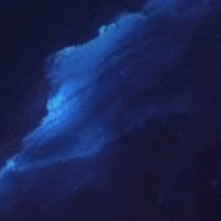
400-
168-
6661
扫