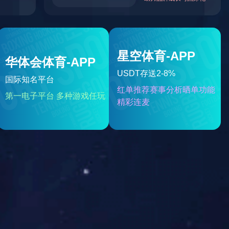
服务热线：
立即咨询
400-168-6661