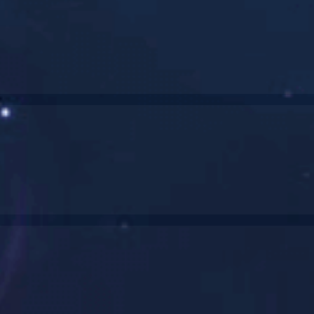
开云手机官方版登录入口-开云(中国)
DS-X1微震生命探测仪（无线）
和创H
口-开
仪，摆